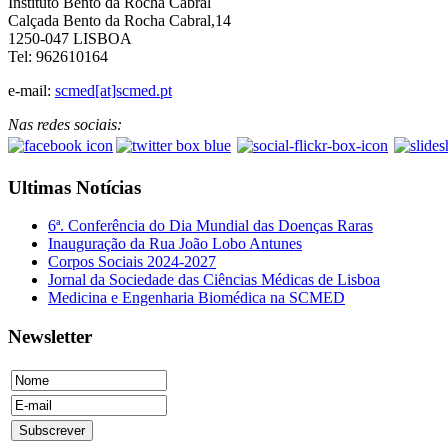
Instituto Bento da Rocha Cabral
Calçada Bento da Rocha Cabral,14
1250-047 LISBOA
Tel: 962610164
e-mail:
scmed[at]scmed.pt
Nas redes sociais:
Ultimas Notícias
6ª. Conferência do Dia Mundial das Doenças Raras
Inauguração da Rua João Lobo Antunes
Corpos Sociais 2024-2027
Jornal da Sociedade das Ciências Médicas de Lisboa
Medicina e Engenharia Biomédica na SCMED
Newsletter