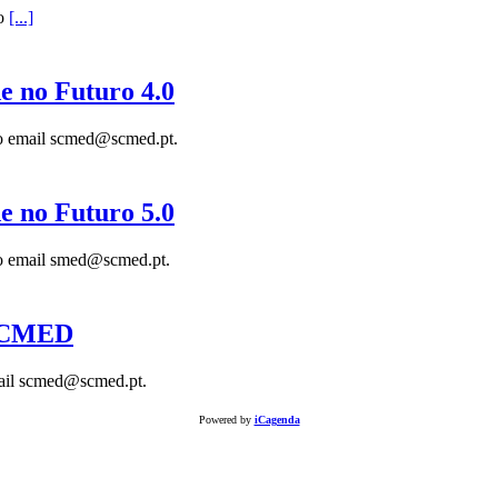
do
[...]
de no Futuro 4.0
 do email scmed@scmed.pt.
de no Futuro 5.0
 do email smed@scmed.pt.
 SCMED
mail scmed@scmed.pt.
Powered by
iCagenda