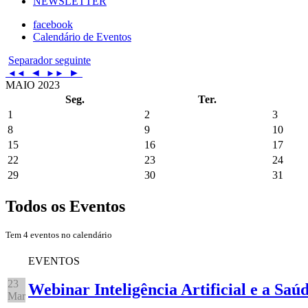
NEWSLETTER
facebook
Calendário de Eventos
Separador seguinte
◄
►
◄◄
►►
MAIO 2023
Seg.
Ter.
1
2
3
8
9
10
15
16
17
22
23
24
29
30
31
Todos os Eventos
Tem 4 eventos no calendário
EVENTOS
23
Webinar Inteligência Artificial e a Saú
Mar