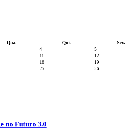
Qua.
Qui.
Sex.
4
5
11
12
18
19
25
26
de no Futuro 3.0