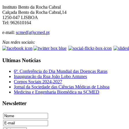
Instituto Bento da Rocha Cabral
Calçada Bento da Rocha Cabral,14
1250-047 LISBOA
Tel: 962610164
e-mail:
scmed[at]scmed.pt
Nas redes sociais:
Ultimas Notícias
6ª. Conferência do Dia Mundial das Doenças Raras
Inauguração da Rua João Lobo Antunes
Corpos Sociais 2024-2027
Jornal da Sociedade das Ciências Médicas de Lisboa
Medicina e Engenharia Biomédica na SCMED
Newsletter