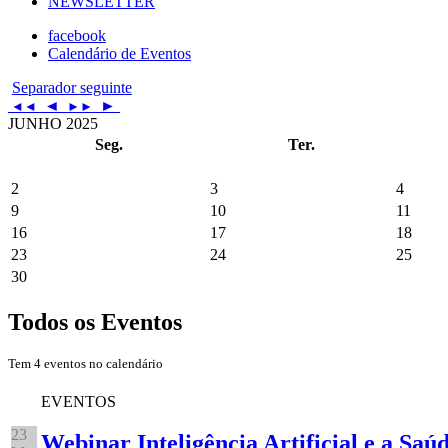
NEWSLETTER
facebook
Calendário de Eventos
Separador seguinte
◄
►
◄◄
►►
JUNHO 2025
Seg.
Ter.
2
3
4
9
10
11
16
17
18
23
24
25
30
Todos os Eventos
Tem 4 eventos no calendário
EVENTOS
23
Webinar Inteligência Artificial e a Saú