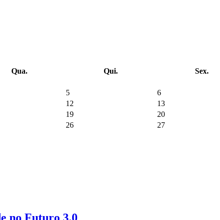
Qua.
Qui.
Sex.
5
6
12
13
19
20
26
27
de no Futuro 3.0