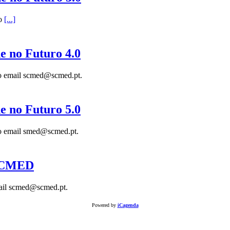
do
[...]
de no Futuro 4.0
 do email scmed@scmed.pt.
de no Futuro 5.0
 do email smed@scmed.pt.
 SCMED
mail scmed@scmed.pt.
Powered by
iCagenda