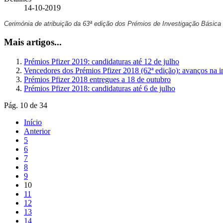
14-10-2019
Cerimónia de atribuição da 63ª edição dos Prémios de Investigação Básica e
Mais artigos...
Prémios Pfizer 2019: candidaturas até 12 de julho
Vencedores dos Prémios Pfizer 2018 (62ª edição): avanços na in
Prémios Pfizer 2018 entregues a 18 de outubro
Prémios Pfizer 2018: candidaturas até 6 de julho
Pág. 10 de 34
Início
Anterior
5
6
7
8
9
10
11
12
13
14