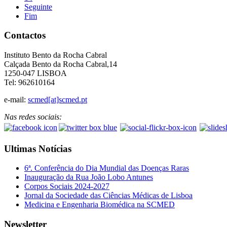
Seguinte
Fim
Contactos
Instituto Bento da Rocha Cabral
Calçada Bento da Rocha Cabral,14
1250-047 LISBOA
Tel: 962610164
e-mail:
scmed[at]scmed.pt
Nas redes sociais:
Ultimas Notícias
6ª. Conferência do Dia Mundial das Doenças Raras
Inauguração da Rua João Lobo Antunes
Corpos Sociais 2024-2027
Jornal da Sociedade das Ciências Médicas de Lisboa
Medicina e Engenharia Biomédica na SCMED
Newsletter