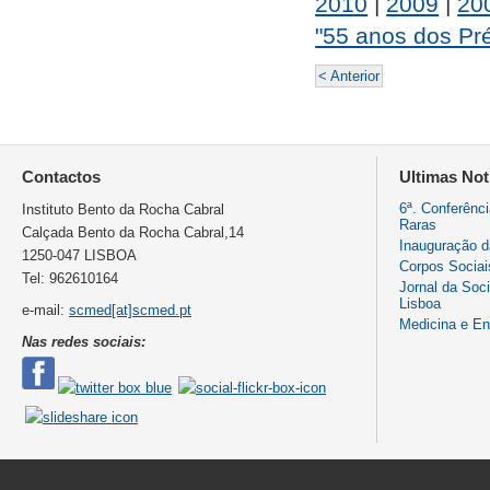
2010
|
2009
|
20
"55 anos dos Pré
< Anterior
Contactos
Ultimas Not
6ª. Conferênc
Instituto Bento da Rocha Cabral
Raras
Calçada Bento da Rocha Cabral,14
Inauguração 
1250-047 LISBOA
Corpos Sociai
Tel: 962610164
Jornal da Soc
Lisboa
e-mail:
scmed[at]scmed.pt
Medicina e E
Nas redes sociais: