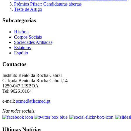
Prémios Pfizer: Candidaturas abertas
Teste de Artigo
Subcategorias
História
Corpos Sociais
Sociedades Afiliadas
Estatutos
Espólio
Contactos
Instituto Bento da Rocha Cabral
Calçada Bento da Rocha Cabral,14
1250-047 LISBOA
Tel: 962610164
e-mail:
scmed[at]scmed.pt
Nas redes sociais:
Ultimas Notícias