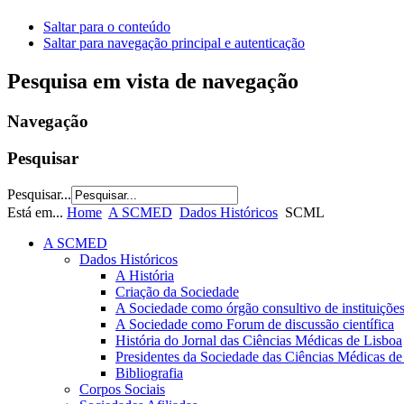
Saltar para o conteúdo
Saltar para navegação principal e autenticação
Pesquisa em vista de navegação
Navegação
Pesquisar
Pesquisar...
Está em...
Home
A SCMED
Dados Históricos
SCML
A SCMED
Dados Históricos
A História
Criação da Sociedade
A Sociedade como órgão consultivo de instituições
A Sociedade como Forum de discussão científica
História do Jornal das Ciências Médicas de Lisboa
Presidentes da Sociedade das Ciências Médicas de
Bibliografia
Corpos Sociais