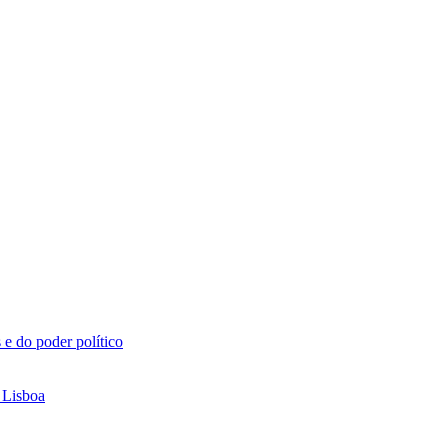
 e do poder político
 Lisboa