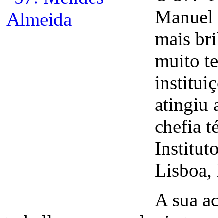
Manuel 
mais bri
muito te
institui
atingiu 
chefia t
Institut
Lisboa,
A sua ac