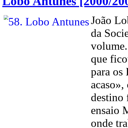
Lobo Antunes [2000/20
João Lo
da Socie
volume.
que fic
para os
acaso»,
destino 
ensaio 
onde tr