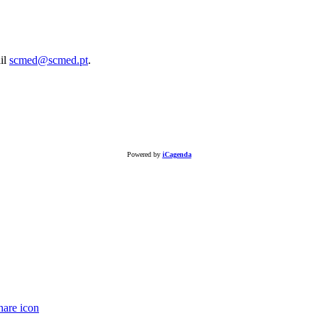
ail
scmed@scmed.pt
.
Powered by
iCagenda