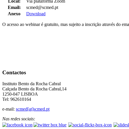
Local:
Via plataforma Zoom
Email:
scmed@scmed.pt
Anexo
Download
O acesso ao webinar é gratuito, mas sujeito a inscrição através do em
Contactos
Instituto Bento da Rocha Cabral
Calçada Bento da Rocha Cabral,14
1250-047 LISBOA
Tel: 962610164
e-mail:
scmed[at]scmed.pt
Nas redes sociais: