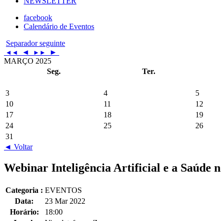
NEWSLETTER
facebook
Calendário de Eventos
Separador seguinte
◄
►
◄◄
►►
MARÇO 2025
Seg.
Ter.
3
4
5
10
11
12
17
18
19
24
25
26
31
◄ Voltar
Webinar Inteligência Artificial e a Saúde 
Categoria :
EVENTOS
Data:
23 Mar 2022
Horário:
18:00