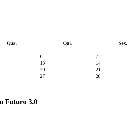
Qua.
Qui.
Sex.
6
7
13
14
20
21
27
28
no Futuro 3.0