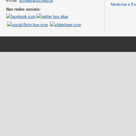
e-mail:
scmed[at]scmed.pt
Medicina e E
Nas redes sociais: