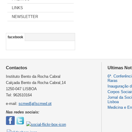
LINKS
NEWSLETTER
facebook
Contactos
Ultimas Not
6ª. Conferênc
Instituto Bento da Rocha Cabral
Raras
Calçada Bento da Rocha Cabral,14
Inauguração 
1250-047 LISBOA
Corpos Sociai
Tel: 962610164
Jornal da Soc
Lisboa
e-mail:
scmed[at]scmed.pt
Medicina e E
Nas redes sociais: