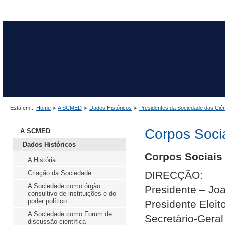
Está em...
Home
A SCMED
Dados Históricos
Presidentes da Sociedade das Ciê
Corpos Soci
A SCMED
Dados Históricos
Corpos Sociais 
A História
Criação da Sociedade
DIRECÇÃO:
A Sociedade como órgão
Presidente – Jo
consultivo de instituições e do
poder político
Presidente Elei
A Sociedade como Forum de
Secretário-Geral
discussão científica