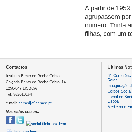
A partir de 1953
agrupassem por 
número. Trinta 
filhas, com um t
Contactos
Ultimas Not
6ª. Conferênc
Instituto Bento da Rocha Cabral
Raras
Calçada Bento da Rocha Cabral,14
Inauguração 
1250-047 LISBOA
Corpos Sociai
Tel: 962610164
Jornal da Soc
Lisboa
e-mail:
scmed[at]scmed.pt
Medicina e E
Nas redes sociais: