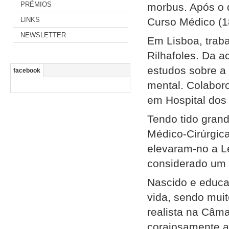
PRÉMIOS
morbus. Após o d
LINKS
Curso Médico (1
NEWSLETTER
Em Lisboa, trab
Rilhafoles. Da a
estudos sobre a 
facebook
mental. Colaboro
em Hospital dos
Tendo tido grand
Médico-Cirúrgic
elevaram-no a L
considerado um 
Nascido e educad
vida, sendo muit
realista na Câma
corajosamente a