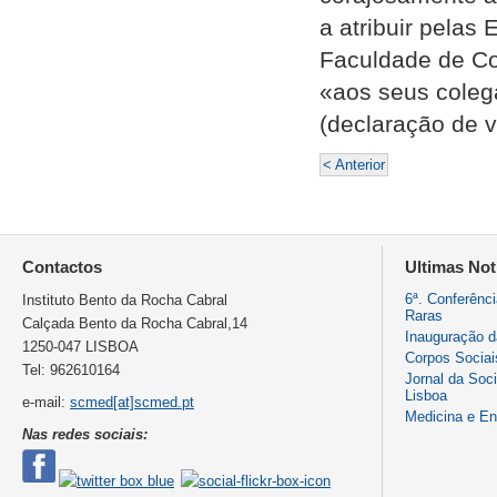
a atribuir pelas
Faculdade de Co
«aos seus coleg
(declaração de v
< Anterior
Contactos
Ultimas Not
6ª. Conferênc
Instituto Bento da Rocha Cabral
Raras
Calçada Bento da Rocha Cabral,14
Inauguração 
1250-047 LISBOA
Corpos Sociai
Tel: 962610164
Jornal da Soc
Lisboa
e-mail:
scmed[at]scmed.pt
Medicina e E
Nas redes sociais: