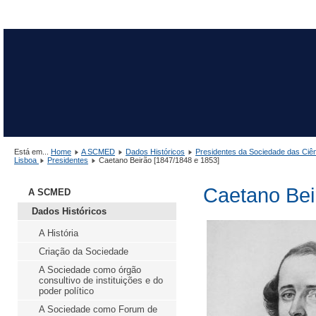
Está em...
Home
A SCMED
Dados Históricos
Presidentes da Sociedade das Ciê
Lisboa
Presidentes
Caetano Beirão [1847/1848 e 1853]
Caetano Bei
A SCMED
Dados Históricos
A História
Criação da Sociedade
A Sociedade como órgão
consultivo de instituições e do
poder político
A Sociedade como Forum de