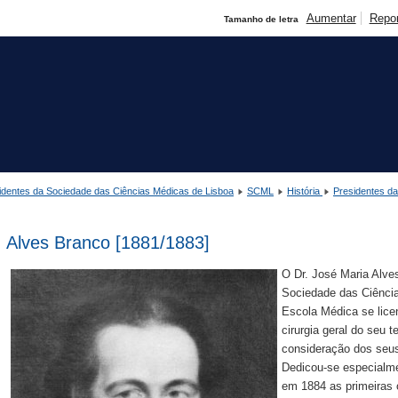
Aumentar
Repo
Tamanho de letra
identes da Sociedade das Ciências Médicas de Lisboa
SCML
História
Presidentes d
Alves Branco [1881/1883]
O Dr. José Maria Alves
Sociedade das Ciênci
Escola Médica se lice
cirurgia geral do seu t
consideração dos seus
Dedicou-se especialme
em 1884 as primeiras 