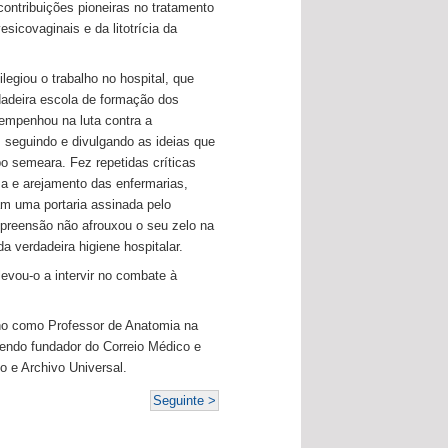
contribuições pioneiras no tratamento
vesicovaginais e da litotrícia da
egiou o trabalho no hospital, que
dadeira escola de formação dos
mpenhou na luta contra a
, seguindo e divulgando as ideias que
 semeara. Fez repetidas críticas
za e arejamento das enfermarias,
am uma portaria assinada pelo
epreensão não afrouxou o seu zelo na
da verdadeira higiene hospitalar.
levou-o a intervir no combate à
ino como Professor de Anatomia na
sendo fundador do Correio Médico e
 e Archivo Universal.
Seguinte >