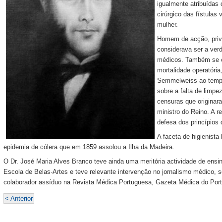
igualmente atribuídas 
cirúrgico das fístulas 
mulher.
Homem de acção, privil
considerava ser a ver
médicos. Também se e
mortalidade operatória
Semmelweiss ao tempo
sobre a falta de limpe
censuras que originar
ministro do Reino. A r
defesa dos princípios 
A faceta de higienista 
epidemia de cólera que em 1859 assolou a Ilha da Madeira.
O Dr. José Maria Alves Branco teve ainda uma meritória actividade de ens
Escola de Belas-Artes e teve relevante intervenção no jornalismo médico, 
colaborador assíduo na Revista Médica Portuguesa, Gazeta Médica do Porto
< Anterior