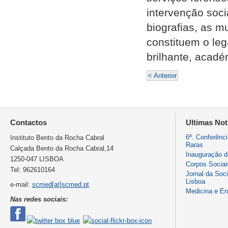
intervenção socia
biografias, as 
constituem o leg
brilhante, acadé
< Anterior
Contactos
Ultimas Not
6ª. Conferênc
Instituto Bento da Rocha Cabral
Raras
Calçada Bento da Rocha Cabral,14
Inauguração 
1250-047 LISBOA
Corpos Sociai
Tel: 962610164
Jornal da Soc
Lisboa
e-mail:
scmed[at]scmed.pt
Medicina e E
Nas redes sociais: