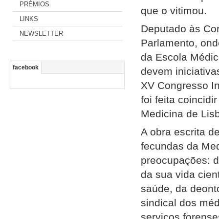
PRÉMIOS
que o vitimou.
LINKS
Deputado às Cor
NEWSLETTER
Parlamento, ond
da Escola Médica
facebook
devem iniciativ
XV Congresso Int
foi feita coinci
Medicina de Lis
A obra escrita d
fecundas da Med
preocupações: d
da sua vida cien
saúde, da deonto
sindical dos méd
serviços forense