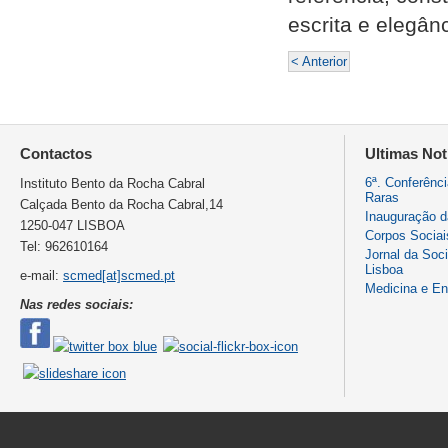
escrita e elegânc
< Anterior
Contactos
Ultimas Not
6ª. Conferênc
Instituto Bento da Rocha Cabral
Raras
Calçada Bento da Rocha Cabral,14
Inauguração 
1250-047 LISBOA
Corpos Sociai
Tel: 962610164
Jornal da Soc
Lisboa
e-mail:
scmed[at]scmed.pt
Medicina e E
Nas redes sociais: