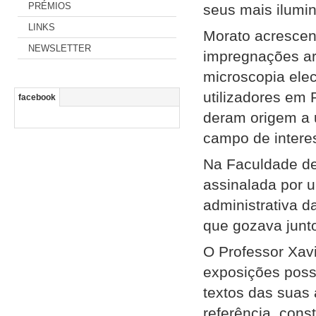
PRÉMIOS
seus mais ilumin
LINKS
Morato acrescent
NEWSLETTER
impregnações ar
microscopia elec
utilizadores em 
facebook
deram origem a 
campo de intere
Na Faculdade de
assinalada por 
administrativa d
que gozava junto
O Professor Xav
exposições poss
textos das suas 
referência, cons