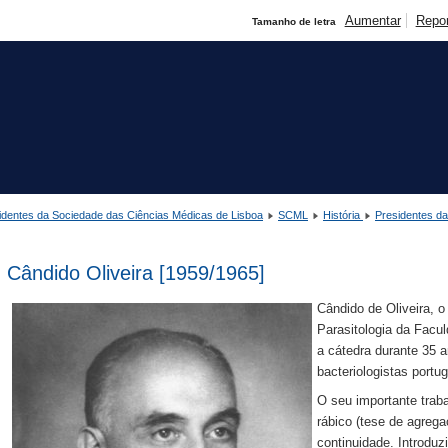
Aumentar
Repo
Tamanho de letra
identes da Sociedade das Ciências Médicas de Lisboa
SCML
História
Presidentes d
Cândido Oliveira [1959/1965]
Cândido de Oliveira, o
Parasitologia da Facu
a cátedra durante 35 a
bacteriologistas portu
O seu importante traba
rábico (tese de agrega
continuidade. Introduz