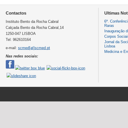
Contactos
Ultimas Not
6ª. Conferênc
Instituto Bento da Rocha Cabral
Raras
Calçada Bento da Rocha Cabral,14
Inauguração 
1250-047 LISBOA
Corpos Sociai
Tel: 962610164
Jornal da Soc
Lisboa
e-mail:
scmed[at]scmed.pt
Medicina e E
Nas redes sociais: