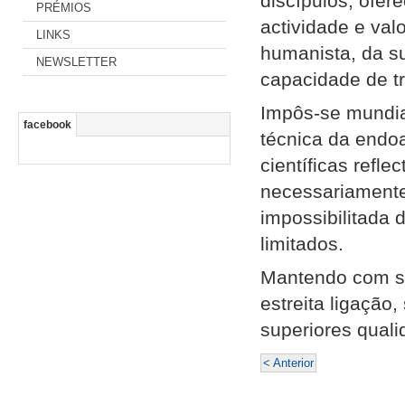
discípulos, ofe
PRÉMIOS
actividade e val
LINKS
humanista, da s
NEWSLETTER
capacidade de t
Impôs-se mundia
facebook
técnica da endo
científicas refl
necessariamente
impossibilitada
limitados.
Mantendo com se
estreita ligação
superiores quali
< Anterior