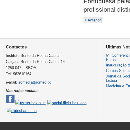
Portuguesa pela
profissional disti
< Anterior
Contactos
Ultimas Not
6ª. Conferênc
Instituto Bento da Rocha Cabral
Raras
Calçada Bento da Rocha Cabral,14
Inauguração 
1250-047 LISBOA
Corpos Sociai
Tel: 962610164
Jornal da Soc
Lisboa
e-mail:
scmed[at]scmed.pt
Medicina e E
Nas redes sociais: