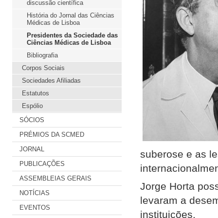
discussão científica
História do Jornal das Ciências
Médicas de Lisboa
Presidentes da Sociedade das
Ciências Médicas de Lisboa
Bibliografia
Corpos Sociais
Sociedades Afiliadas
Estatutos
Espólio
SÓCIOS
PRÉMIOS DA SCMED
JORNAL
suberose e as le
PUBLICAÇÕES
internacionalme
ASSEMBLEIAS GERAIS
Jorge Horta poss
NOTÍCIAS
levaram a dese
EVENTOS
instituições.