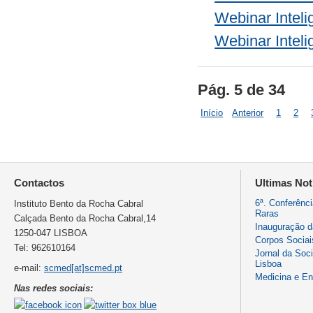
Webinar Inteli
Webinar Inteli
Pág. 5 de 34
Início
Anterior
1
2
Contactos
Ultimas Not
6ª. Conferênc
Instituto Bento da Rocha Cabral
Raras
Calçada Bento da Rocha Cabral,14
Inauguração 
1250-047 LISBOA
Corpos Sociai
Tel: 962610164
Jornal da Soc
Lisboa
e-mail:
scmed[at]scmed.pt
Medicina e E
Nas redes sociais: