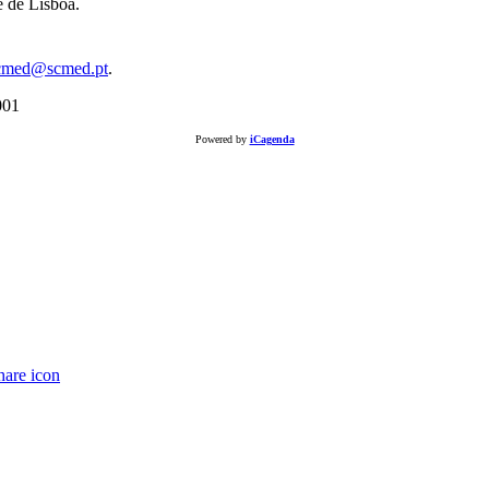
 de Lisboa.
cmed@scmed.pt
.
Powered by
iCagenda