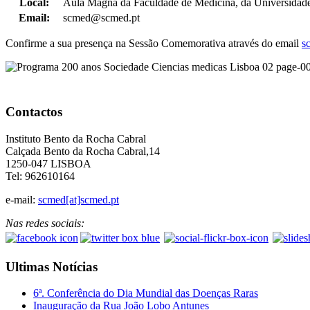
Local:
Aula Magna da Faculdade de Medicina, da Universidade
Email:
scmed@scmed.pt
Confirme a sua presença na Sessão Comemorativa através do email
s
Contactos
Instituto Bento da Rocha Cabral
Calçada Bento da Rocha Cabral,14
1250-047 LISBOA
Tel: 962610164
e-mail:
scmed[at]scmed.pt
Nas redes sociais:
Ultimas Notícias
6ª. Conferência do Dia Mundial das Doenças Raras
Inauguração da Rua João Lobo Antunes