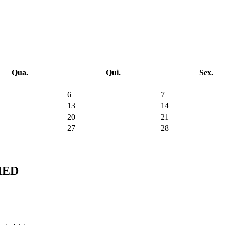
Qua.
Qui.
Sex.
6
7
13
14
20
21
27
28
CMED