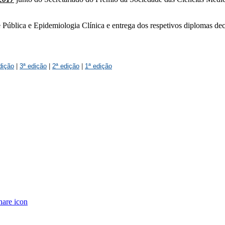
ública e Epidemiologia Clínica e entrega dos respetivos diplomas de
dição
|
3ª edição
|
2ª edição
|
1ª edição