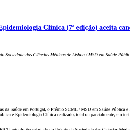
demiologia Clínica (7ª edição) aceita cand
mio Sociedade das Ciências Médicas de Lisboa / MSD em Saúde Pública
ncias da Saúde em Portugal, o Prémio SCML / MSD em Saúde Pública e 
lica e Epidemiologia Clínica realizado, total ou parcialmente, em insti
 2017
junto do Secretariado do Prémio da Sociedade das Ciências Médic