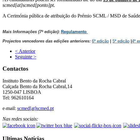
scmed[at]scmed[ponto]pt
.
A Cerimónia pública de atribuição do Prémio SCML / MSD de Saúde P
Mais Informações (7ª edição):
Regulamento
Projectos vencedores das edições anteriores:
6ª edição
|
5ª edição
|
4ª e
< Anterior
Seguinte >
Contactos
Instituto Bento da Rocha Cabral
Calçada Bento da Rocha Cabral,14
1250-047 LISBOA
Tel: 962610164
e-mail:
scmed[at]scmed.pt
Nas redes sociais:
Ultimas Notícias