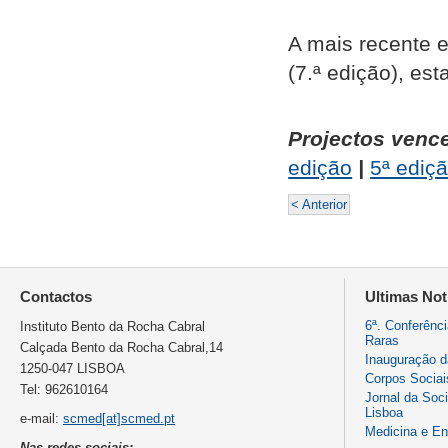
A mais recente 
(7.ª edição), e
Projectos venc
edição
|
5ª ediç
< Anterior
Contactos
Ultimas Not
6ª. Conferênc
Instituto Bento da Rocha Cabral
Raras
Calçada Bento da Rocha Cabral,14
Inauguração 
1250-047 LISBOA
Corpos Sociai
Tel: 962610164
Jornal da Soc
Lisboa
e-mail:
scmed[at]scmed.pt
Medicina e E
Nas redes sociais: