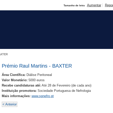
Aumentar
Repo
Tamanho de letra
BAXTER
Prémio Raul Martins - BAXTER
Área Científica:
Diálise Peritoneal
Valor Monetário:
5000 euros
Recebe candidaturas até:
Até 28 de Fevereiro (de cada ano)
Instituição promotora:
Sociedade Portuguesa de Nefrologia
Mais informações:
www.spnefro.pt
< Anterior