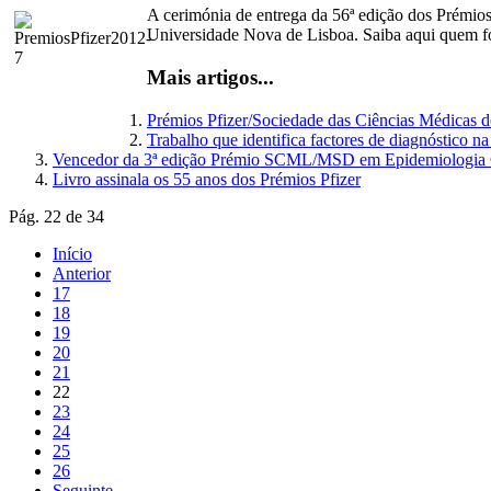
A cerimónia de entrega da 56ª edição dos Prémio
Universidade Nova de Lisboa. Saiba aqui quem fo
Mais artigos...
Prémios Pfizer/Sociedade das Ciências Médicas 
Trabalho que identifica factores de diagnóstico
Vencedor da 3ª edição Prémio SCML/MSD em Epidemiologia Cl
Livro assinala os 55 anos dos Prémios Pfizer
Pág. 22 de 34
Início
Anterior
17
18
19
20
21
22
23
24
25
26
Seguinte